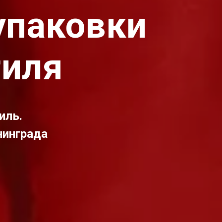
упаковки
тиля
иль.
нинграда