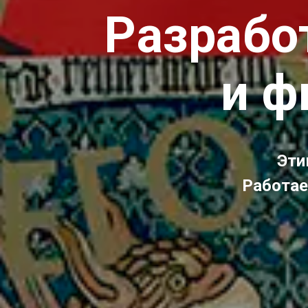
Разрабо
и ф
Эти
Работае