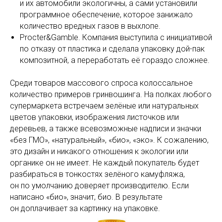
и их автомобили экологичны, а сами установили
программное обеспечение, которое занижало
количество вредных газов в выхлопе.
Procter&Gamble. Компания выступила с инициативой
по отказу от пластика и сделала упаковку дой-пак
композитной, а переработать её гораздо сложнее.
Среди товаров массового спроса колоссальное
количество примеров гринвошинга. На полках любого
супермаркета встречаем зелёные или натуральных
цветов упаковки, изображения листочков или
деревьев, а также всевозможные надписи и значки
«без ГМО», «натуральный», «био», «эко». К сожалению,
это дизайн и никакого отношения к экологии или
органике он не имеет. Не каждый покупатель будет
разбираться в тонкостях зелёного камуфляжа,
он по умолчанию доверяет производителю. Если
написано «био», значит, био. В результате
он доплачивает за картинку на упаковке.